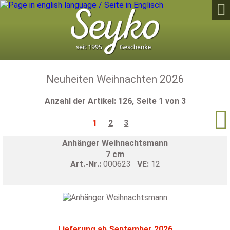

Neuheiten Weihnachten 2026
Anzahl der Artikel: 126, Seite 1 von 3

1
2
3
Anhänger Weihnachtsmann
7 cm
Art.-Nr.:
000623
VE:
12
Lieferung ab September 2026